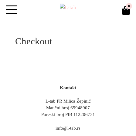
Skip
0
to
content
Checkout
Kontakt
L-tab PR Milica Žepinić
Matični broj 65948907
Poreski broj PIB 112206731
info@l-tab.rs