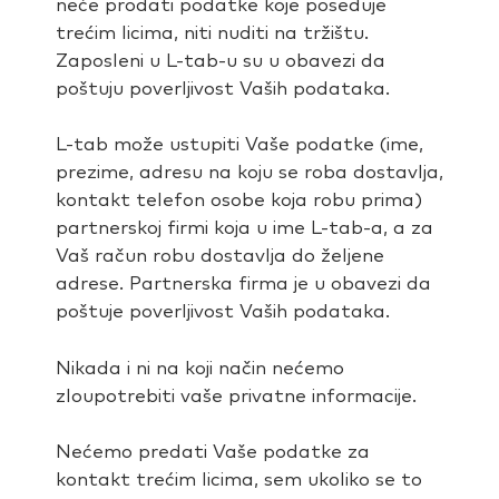
neće prodati podatke koje poseduje
trećim licima, niti nuditi na tržištu.
Zaposleni u L-tab-u su u obavezi da
poštuju poverljivost Vaših podataka.
L-tab može ustupiti Vaše podatke (ime,
prezime, adresu na koju se roba dostavlja,
kontakt telefon osobe koja robu prima)
partnerskoj firmi koja u ime L-tab-a, a za
Vaš račun robu dostavlja do željene
adrese. Partnerska firma je u obavezi da
poštuje poverljivost Vaših podataka.
Nikada i ni na koji način nećemo
zloupotrebiti vaše privatne informacije.
Nećemo predati Vaše podatke za
kontakt trećim licima, sem ukoliko se to