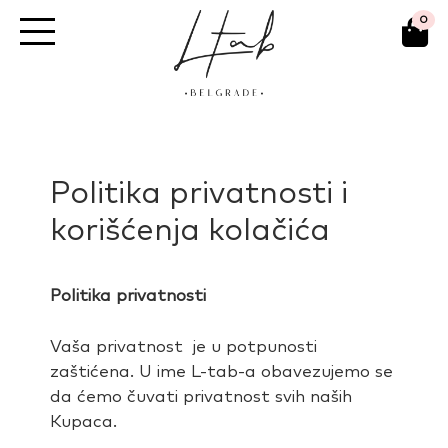
Skip
0
to
content
Politika privatnosti i
korišćenja kolačića
Politika privatnosti
Vaša privatnost je u potpunosti
zaštićena. U ime L-tab-a obavezujemo se
da ćemo čuvati privatnost svih naših
Kupaca.