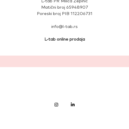
L-tab PR Milica Žepinić
Matični broj 65948907
Poreski broj PIB 112206731
info@l-tab.rs
L-tab online prodaja