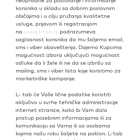
neophodne za poslovanje i informisanje
korisnika u skladu sa dobrim poslovnim
običajima i u cilju pružanja kvalitetne
usluge, prijavom ili registracijom
na
www.l-tab.rs
podrazumeva
saglasnost korisnika da mu šaljemo email,
sms i viber obaveštenja. Dajemo Kupcima
mogućnost izbora uključujući mogućnost
odluke da li žele ili ne da se izbrišu sa
mailing, sms i viber lista koje koristimo za
marketinške kampanje.
L- tab će Vaše lične podatke koristiti
isključivo u svrhe tehničke administracije
internet stranice, kako bi Vam dala
pristup posebnim informacijama ili za
komunikaciju sa Vama ili sa osobama
kojima našu robu šaljete na poklon. L-tab