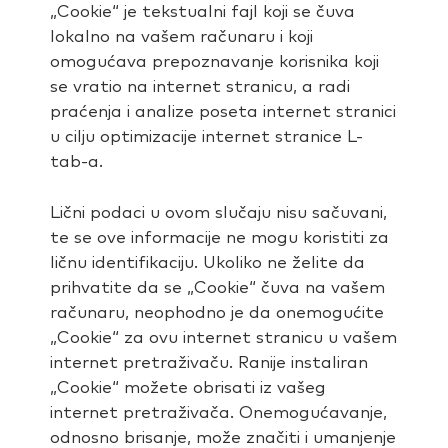
„Cookie“ je tekstualni fajl koji se čuva
lokalno na vašem računaru i koji
omogućava prepoznavanje korisnika koji
se vratio na internet stranicu, a radi
praćenja i analize poseta internet stranici
u cilju optimizacije internet stranice L-
tab-a.
Lični podaci u ovom slučaju nisu sačuvani,
te se ove informacije ne mogu koristiti za
ličnu identifikaciju. Ukoliko ne želite da
prihvatite da se „Cookie“ čuva na vašem
računaru, neophodno je da onemogućite
„Cookie“ za ovu internet stranicu u vašem
internet pretraživaču. Ranije instaliran
„Cookie“ možete obrisati iz vašeg
internet pretraživača. Onemogućavanje,
odnosno brisanje, može značiti i umanjenje