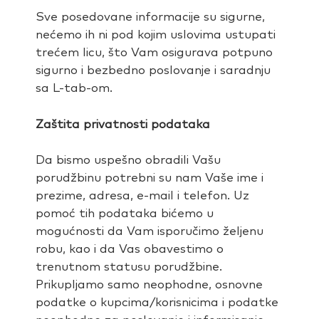
Sve posedovane informacije su sigurne,
nećemo ih ni pod kojim uslovima ustupati
trećem licu, što Vam osigurava potpuno
sigurno i bezbedno poslovanje i saradnju
sa L-tab-om.
Zaštita privatnosti podataka
Da bismo uspešno obradili Vašu
porudžbinu potrebni su nam Vaše ime i
prezime, adresa, e-mail i telefon. Uz
pomoć tih podataka bićemo u
mogućnosti da Vam isporučimo željenu
robu, kao i da Vas obavestimo o
trenutnom statusu porudžbine.
Prikupljamo samo neophodne, osnovne
podatke o kupcima/korisnicima i podatke