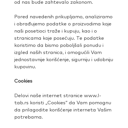
od nas bude zahtevalo zakonom.
Pored navedenih prikupljamo, analiziramo
i obrađujemo podatke o proizvodima koje
naši posetioci traže i kupuju, kao i o
stranicama koje posećuju. Te podatke
koristimo da bismo poboljšali ponudu i
izgled naših stranica, i omogućili Vam
jednostavnije korišćenje, sigurniju i udobniju
kupovinu.
Cookies
Delovi naše internet stranice www.l-
tab.rs koristi „Cookies“ da Vam pomognu
da prilagodite korišćenje interneta Vašim
potrebama.