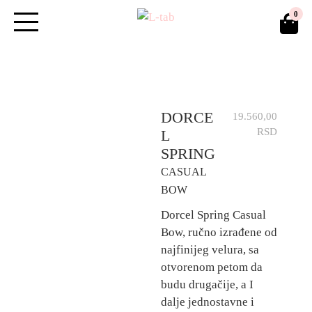
Skip
0
to
content
DORCE
19.560,00
RSD
L
SPRING
CASUAL
BOW
Dorcel Spring Casual
Bow, ručno izrađene od
najfinijeg velura, sa
otvorenom petom da
budu drugačije, a I
dalje jednostavne i