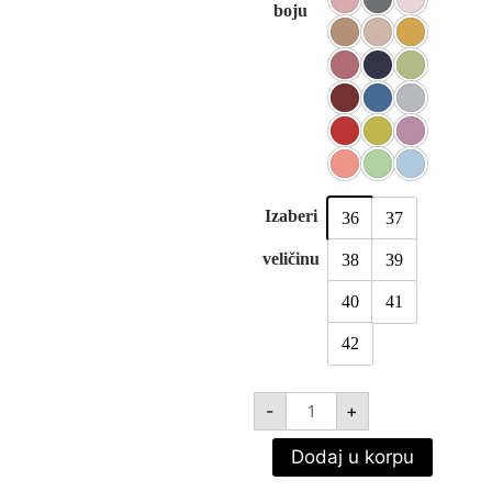
36
37
38
39
40
41
42
DORCEL
-
+
SPRINGCASUAL
BOW
količina
Dodaj u korpu