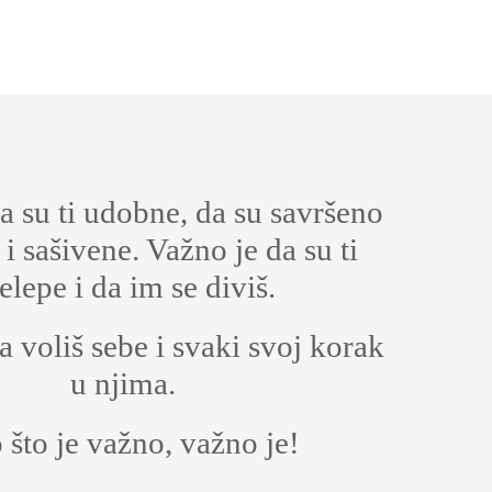
a su ti udobne, da su savršeno
i sašivene. Važno je da su ti
elepe i da im se diviš.
a voliš sebe i svaki svoj korak
u njima.
što je važno, važno je!