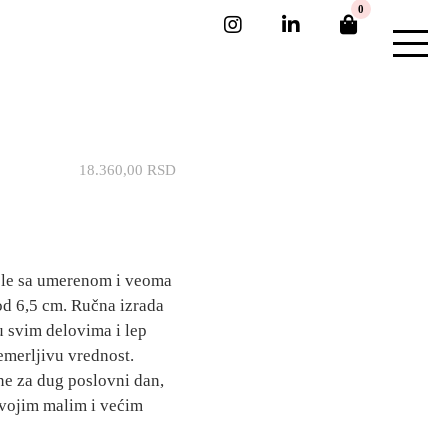
0
18.360,00
RSD
pele sa umerenom i veoma
d 6,5 cm. Ručna izrada
u svim delovima i lep
emerljivu vrednost.
ne za dug poslovni dan,
tvojim malim i većim