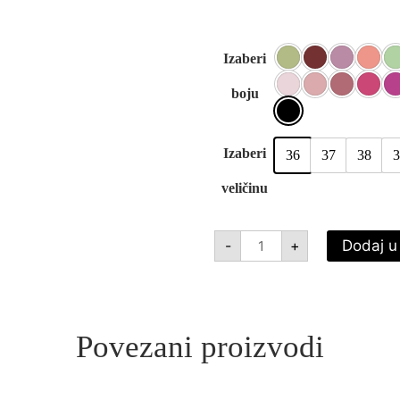
36
37
38
3
VISPRINCESS
Dodaj u
-
+
SPRINGBASIC
količina
Povezani proizvodi