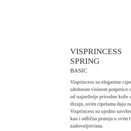
VISPRINCESS
SPRING
BASIC
Visprincess su elegantne ci
udobnom visinom potpetice o
od najnežnije prirodne kože 
dizajn, ovim cipelama daju n
Visprincess su ujedno savrše
kao i odlična pratnja u svim 
zadovoljstvima.