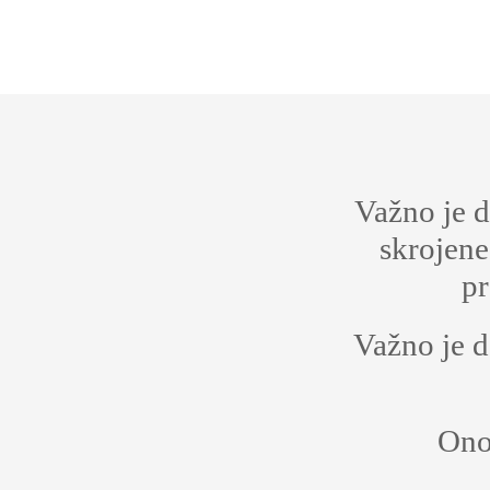
Važno je d
skrojene 
pr
Važno je d
Ono 