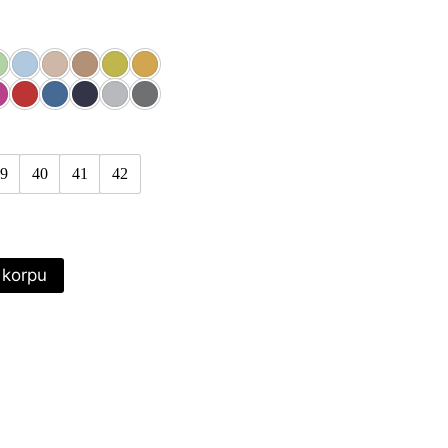
9
40
41
42
 korpu