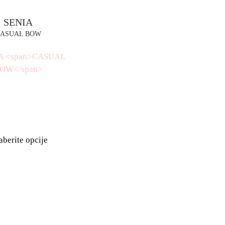
NEWBEL
VISPRINCESS SPRI
BASIC
CASUAL BOW
RSD
Odaberite opcije
RSD
Odaberite opcije