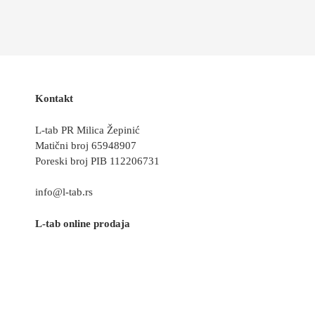
Kontakt
L-tab PR Milica Žepinić
Matični broj 65948907
Poreski broj PIB 112206731
info@l-tab.rs
L-tab online prodaja