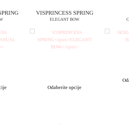
INCESS SPRING
SENIA
LEGANT BOW
CASUAL BOW
RSD
RSD
Odaberite opcije
berite opcije